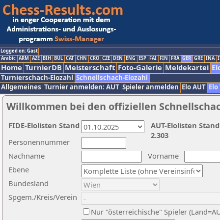
Logged on: Gast
Arabic
ARM
AZE
BIH
BUL
CAT
CHN
CRO
CZE
DEN
ENG
ESP
FAI
FIN
FRA
GER
GRE
INA
I
Home
TurnierDB
Meisterschaft
Foto-Galerie
Meldekartei
El
Turnierschach-Elozahl
Schnellschach-Elozahl
Allgemeines
Turnier anmelden: AUT
Spieler anmelden
Elo AUT
Elo
Willkommen bei den offiziellen Schnellscha
FIDE-Elolisten Stand
AUT-Elolisten Stand
2.303
Personennummer
Nachname
Vorname
Ebene
Bundesland
Spgem./Kreis/Verein
Nur "österreichische" Spieler (Land=A