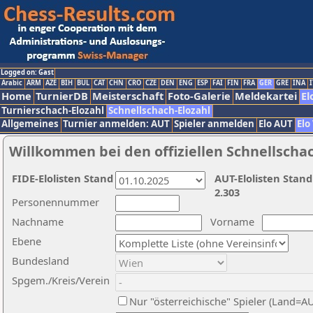
Logged on: Gast
Arabic
ARM
AZE
BIH
BUL
CAT
CHN
CRO
CZE
DEN
ENG
ESP
FAI
FIN
FRA
GER
GRE
INA
I
Home
TurnierDB
Meisterschaft
Foto-Galerie
Meldekartei
El
Turnierschach-Elozahl
Schnellschach-Elozahl
Allgemeines
Turnier anmelden: AUT
Spieler anmelden
Elo AUT
Elo
Willkommen bei den offiziellen Schnellscha
FIDE-Elolisten Stand
AUT-Elolisten Stand
2.303
Personennummer
Nachname
Vorname
Ebene
Bundesland
Spgem./Kreis/Verein
Nur "österreichische" Spieler (Land=A