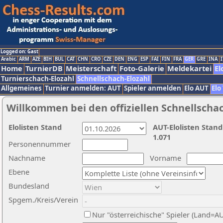
Logged on: Gast
Arabic
ARM
AZE
BIH
BUL
CAT
CHN
CRO
CZE
DEN
ENG
ESP
FAI
FIN
FRA
GER
GRE
INA
I
Home
TurnierDB
Meisterschaft
Foto-Galerie
Meldekartei
El
Turnierschach-Elozahl
Schnellschach-Elozahl
Allgemeines
Turnier anmelden: AUT
Spieler anmelden
Elo AUT
Elo
Willkommen bei den offiziellen Schnellscha
Elolisten Stand
AUT-Elolisten Stand
1.071
Personennummer
Nachname
Vorname
Ebene
Bundesland
Spgem./Kreis/Verein
Nur "österreichische" Spieler (Land=A