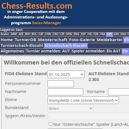
Logged on: Gast
Arabic
ARM
AZE
BIH
BUL
CAT
CHN
CRO
CZE
DEN
ENG
ESP
FAI
FIN
FRA
GER
GRE
INA
I
Home
TurnierDB
Meisterschaft
Foto-Galerie
Meldekartei
El
Turnierschach-Elozahl
Schnellschach-Elozahl
Allgemeines
Turnier anmelden: AUT
Spieler anmelden
Elo AUT
Elo
Willkommen bei den offiziellen Schnellscha
FIDE-Elolisten Stand
AUT-Elolisten Stand
2.303
Personennummer
Nachname
Vorname
Ebene
Bundesland
Spgem./Kreis/Verein
Nur "österreichische" Spieler (Land=A