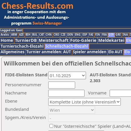
Logged on: Gast
Arabic
ARM
AZE
BIH
BUL
CAT
CHN
CRO
CZE
DEN
ENG
ESP
FAI
FIN
FRA
GER
GRE
INA
I
Home
TurnierDB
Meisterschaft
Foto-Galerie
Meldekartei
El
Turnierschach-Elozahl
Schnellschach-Elozahl
Allgemeines
Turnier anmelden: AUT
Spieler anmelden
Elo AUT
Elo
Willkommen bei den offiziellen Schnellscha
FIDE-Elolisten Stand
AUT-Elolisten Stand
2.303
Personennummer
Nachname
Vorname
Ebene
Bundesland
Spgem./Kreis/Verein
Nur "österreichische" Spieler (Land=A