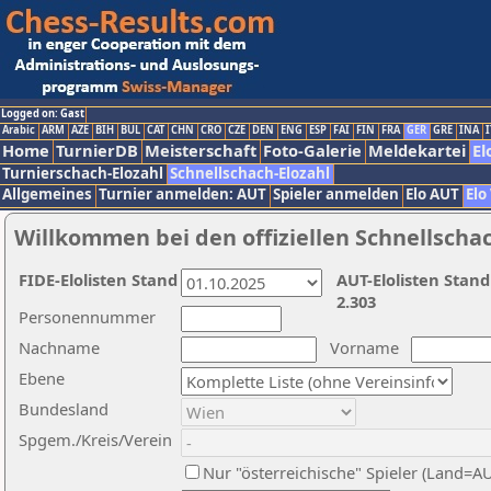
Logged on: Gast
Arabic
ARM
AZE
BIH
BUL
CAT
CHN
CRO
CZE
DEN
ENG
ESP
FAI
FIN
FRA
GER
GRE
INA
I
Home
TurnierDB
Meisterschaft
Foto-Galerie
Meldekartei
El
Turnierschach-Elozahl
Schnellschach-Elozahl
Allgemeines
Turnier anmelden: AUT
Spieler anmelden
Elo AUT
Elo
Willkommen bei den offiziellen Schnellscha
FIDE-Elolisten Stand
AUT-Elolisten Stand
2.303
Personennummer
Nachname
Vorname
Ebene
Bundesland
Spgem./Kreis/Verein
Nur "österreichische" Spieler (Land=A