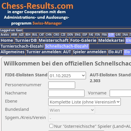
Logged on: Gast
Arabic
ARM
AZE
BIH
BUL
CAT
CHN
CRO
CZE
DEN
ENG
ESP
FAI
FIN
FRA
GER
GRE
INA
I
Home
TurnierDB
Meisterschaft
Foto-Galerie
Meldekartei
El
Turnierschach-Elozahl
Schnellschach-Elozahl
Allgemeines
Turnier anmelden: AUT
Spieler anmelden
Elo AUT
Elo
Willkommen bei den offiziellen Schnellscha
FIDE-Elolisten Stand
AUT-Elolisten Stand
2.303
Personennummer
Nachname
Vorname
Ebene
Bundesland
Spgem./Kreis/Verein
Nur "österreichische" Spieler (Land=A