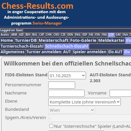
Logged on: Gast
Arabic
ARM
AZE
BIH
BUL
CAT
CHN
CRO
CZE
DEN
ENG
ESP
FAI
FIN
FRA
GER
GRE
INA
I
Home
TurnierDB
Meisterschaft
Foto-Galerie
Meldekartei
El
Turnierschach-Elozahl
Schnellschach-Elozahl
Allgemeines
Turnier anmelden: AUT
Spieler anmelden
Elo AUT
Elo
Willkommen bei den offiziellen Schnellscha
FIDE-Elolisten Stand
AUT-Elolisten Stand
2.303
Personennummer
Nachname
Vorname
Ebene
Bundesland
Spgem./Kreis/Verein
Nur "österreichische" Spieler (Land=A