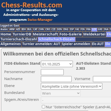
Logged on: Gast
Arabic
ARM
AZE
BIH
BUL
CAT
CHN
CRO
CZE
DEN
ENG
ESP
FAI
FIN
FRA
GER
GRE
INA
I
Home
TurnierDB
Meisterschaft
Foto-Galerie
Meldekartei
El
Turnierschach-Elozahl
Schnellschach-Elozahl
Allgemeines
Turnier anmelden: AUT
Spieler anmelden
Elo AUT
Elo
Willkommen bei den offiziellen Schnellscha
FIDE-Elolisten Stand
AUT-Elolisten Stand
2.303
Personennummer
Nachname
Vorname
Ebene
Bundesland
Spgem./Kreis/Verein
Nur "österreichische" Spieler (Land=A