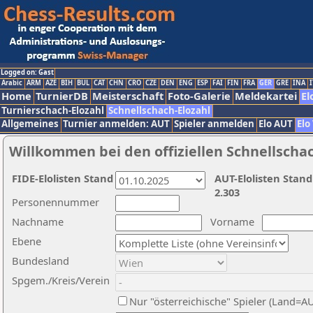
Logged on: Gast
Arabic
ARM
AZE
BIH
BUL
CAT
CHN
CRO
CZE
DEN
ENG
ESP
FAI
FIN
FRA
GER
GRE
INA
I
Home
TurnierDB
Meisterschaft
Foto-Galerie
Meldekartei
El
Turnierschach-Elozahl
Schnellschach-Elozahl
Allgemeines
Turnier anmelden: AUT
Spieler anmelden
Elo AUT
Elo
Willkommen bei den offiziellen Schnellscha
FIDE-Elolisten Stand
AUT-Elolisten Stand
2.303
Personennummer
Nachname
Vorname
Ebene
Bundesland
Spgem./Kreis/Verein
Nur "österreichische" Spieler (Land=A