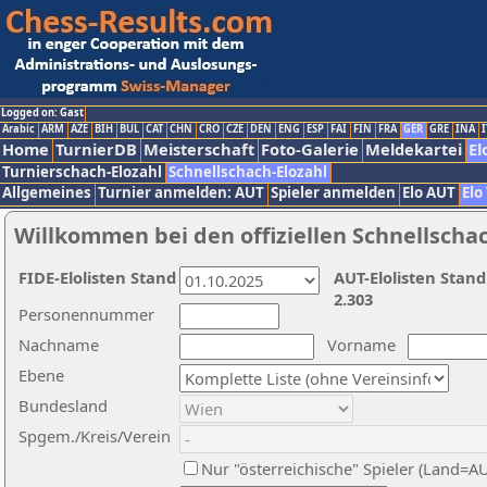
Logged on: Gast
Arabic
ARM
AZE
BIH
BUL
CAT
CHN
CRO
CZE
DEN
ENG
ESP
FAI
FIN
FRA
GER
GRE
INA
I
Home
TurnierDB
Meisterschaft
Foto-Galerie
Meldekartei
El
Turnierschach-Elozahl
Schnellschach-Elozahl
Allgemeines
Turnier anmelden: AUT
Spieler anmelden
Elo AUT
Elo
Willkommen bei den offiziellen Schnellscha
FIDE-Elolisten Stand
AUT-Elolisten Stand
2.303
Personennummer
Nachname
Vorname
Ebene
Bundesland
Spgem./Kreis/Verein
Nur "österreichische" Spieler (Land=A