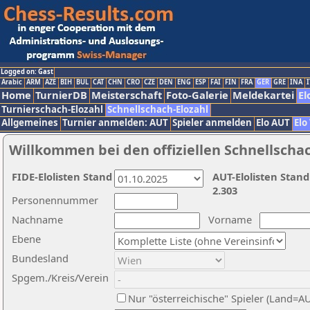
Logged on: Gast
Arabic
ARM
AZE
BIH
BUL
CAT
CHN
CRO
CZE
DEN
ENG
ESP
FAI
FIN
FRA
GER
GRE
INA
I
Home
TurnierDB
Meisterschaft
Foto-Galerie
Meldekartei
El
Turnierschach-Elozahl
Schnellschach-Elozahl
Allgemeines
Turnier anmelden: AUT
Spieler anmelden
Elo AUT
Elo
Willkommen bei den offiziellen Schnellscha
FIDE-Elolisten Stand
AUT-Elolisten Stand
2.303
Personennummer
Nachname
Vorname
Ebene
Bundesland
Spgem./Kreis/Verein
Nur "österreichische" Spieler (Land=A