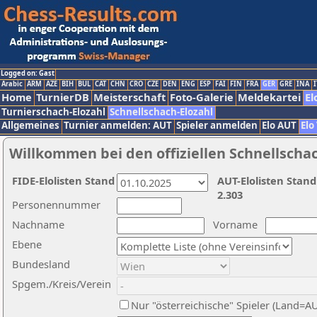
Logged on: Gast
Arabic
ARM
AZE
BIH
BUL
CAT
CHN
CRO
CZE
DEN
ENG
ESP
FAI
FIN
FRA
GER
GRE
INA
I
Home
TurnierDB
Meisterschaft
Foto-Galerie
Meldekartei
El
Turnierschach-Elozahl
Schnellschach-Elozahl
Allgemeines
Turnier anmelden: AUT
Spieler anmelden
Elo AUT
Elo
Willkommen bei den offiziellen Schnellscha
FIDE-Elolisten Stand
AUT-Elolisten Stand
2.303
Personennummer
Nachname
Vorname
Ebene
Bundesland
Spgem./Kreis/Verein
Nur "österreichische" Spieler (Land=A