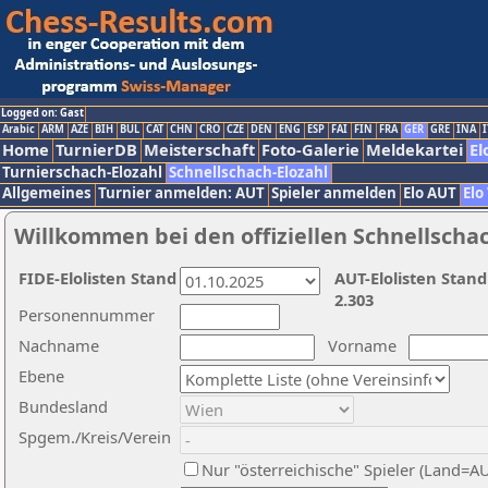
Logged on: Gast
Arabic
ARM
AZE
BIH
BUL
CAT
CHN
CRO
CZE
DEN
ENG
ESP
FAI
FIN
FRA
GER
GRE
INA
I
Home
TurnierDB
Meisterschaft
Foto-Galerie
Meldekartei
El
Turnierschach-Elozahl
Schnellschach-Elozahl
Allgemeines
Turnier anmelden: AUT
Spieler anmelden
Elo AUT
Elo
Willkommen bei den offiziellen Schnellscha
FIDE-Elolisten Stand
AUT-Elolisten Stand
2.303
Personennummer
Nachname
Vorname
Ebene
Bundesland
Spgem./Kreis/Verein
Nur "österreichische" Spieler (Land=A