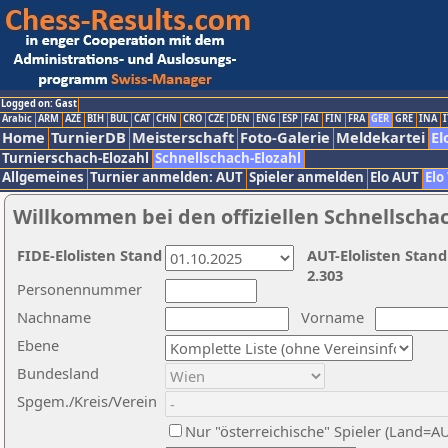
Logged on: Gast
Arabic
ARM
AZE
BIH
BUL
CAT
CHN
CRO
CZE
DEN
ENG
ESP
FAI
FIN
FRA
GER
GRE
INA
I
Home
TurnierDB
Meisterschaft
Foto-Galerie
Meldekartei
El
Turnierschach-Elozahl
Schnellschach-Elozahl
Allgemeines
Turnier anmelden: AUT
Spieler anmelden
Elo AUT
Elo
Willkommen bei den offiziellen Schnellscha
FIDE-Elolisten Stand
AUT-Elolisten Stand
2.303
Personennummer
Nachname
Vorname
Ebene
Bundesland
Spgem./Kreis/Verein
Nur "österreichische" Spieler (Land=A