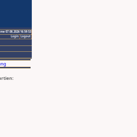
ime 07.08.2026 16:59:53
Login
Logout
artien: