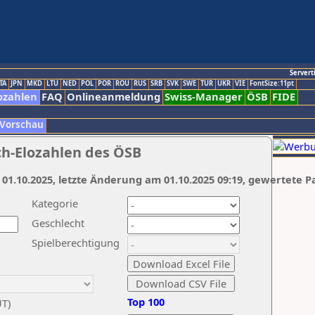
Servert
TA
JPN
MKD
LTU
NED
POL
POR
ROU
RUS
SRB
SVK
SWE
TUR
UKR
VIE
FontSize:11pt
ozahlen
FAQ
Onlineanmeldung
Swiss-Manager
ÖSB
FIDE
 Vorschau
ch-Elozahlen des ÖSB
 01.10.2025, letzte Änderung am 01.10.2025 09:19, gewertete P
Kategorie
Geschlecht
Spielberechtigung
Top 100
UT)