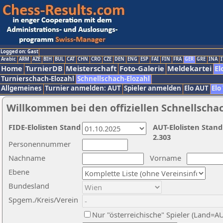
Logged on: Gast
Arabic
ARM
AZE
BIH
BUL
CAT
CHN
CRO
CZE
DEN
ENG
ESP
FAI
FIN
FRA
GER
GRE
INA
I
Home
TurnierDB
Meisterschaft
Foto-Galerie
Meldekartei
El
Turnierschach-Elozahl
Schnellschach-Elozahl
Allgemeines
Turnier anmelden: AUT
Spieler anmelden
Elo AUT
Elo
Willkommen bei den offiziellen Schnellscha
FIDE-Elolisten Stand
AUT-Elolisten Stand
2.303
Personennummer
Nachname
Vorname
Ebene
Bundesland
Spgem./Kreis/Verein
Nur "österreichische" Spieler (Land=A