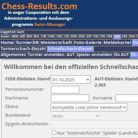
Logged on: Gast
Arabic
ARM
AZE
BIH
BUL
CAT
CHN
CRO
CZE
DEN
ENG
ESP
FAI
FIN
FRA
GER
GRE
INA
I
Home
TurnierDB
Meisterschaft
Foto-Galerie
Meldekartei
El
Turnierschach-Elozahl
Schnellschach-Elozahl
Allgemeines
Turnier anmelden: AUT
Spieler anmelden
Elo AUT
Elo
Willkommen bei den offiziellen Schnellscha
FIDE-Elolisten Stand
AUT-Elolisten Stand
2.303
Personennummer
Nachname
Vorname
Ebene
Bundesland
Spgem./Kreis/Verein
Nur "österreichische" Spieler (Land=A