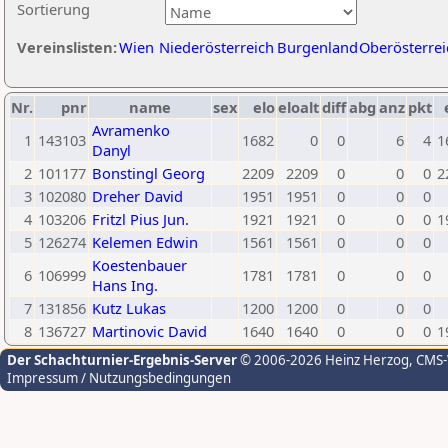
Sortierung
Vereinslisten:
Wien
Niederösterreich
Burgenland
Oberösterrei
Nr.
pnr
name
sex
elo
eloalt
diff
abg
anz
pkt
Avramenko
1
143103
1682
0
0
6
4
1
Danyl
2
101177
Bonstingl Georg
2209
2209
0
0
0
2
3
102080
Dreher David
1951
1951
0
0
0
4
103206
Fritzl Pius Jun.
1921
1921
0
0
0
1
5
126274
Kelemen Edwin
1561
1561
0
0
0
Koestenbauer
6
106999
1781
1781
0
0
0
Hans Ing.
7
131856
Kutz Lukas
1200
1200
0
0
0
8
136727
Martinovic David
1640
1640
0
0
0
1
Der Schachturnier-Ergebnis-Server
© 2006-2026 Heinz Herzog
, CMS
Impressum / Nutzungsbedingungen