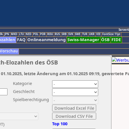
Servert
TA
JPN
MKD
LTU
NED
POL
POR
ROU
RUS
SRB
SVK
SWE
TUR
UKR
VIE
FontSize:11pt
ozahlen
FAQ
Onlineanmeldung
Swiss-Manager
ÖSB
FIDE
 Vorschau
ch-Elozahlen des ÖSB
 01.10.2025, letzte Änderung am 01.10.2025 09:19, gewertete P
Kategorie
Geschlecht
Spielberechtigung
Top 100
UT)