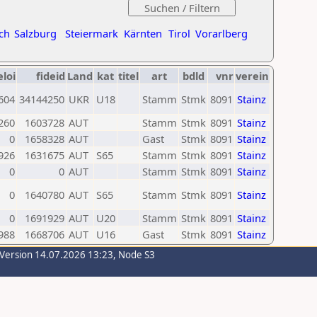
ch
Salzburg
Steiermark
Kärnten
Tirol
Vorarlberg
eloi
fideid
Land
kat
titel
art
bdld
vnr
verein
604
34144250
UKR
U18
Stamm
Stmk
8091
Stainz
260
1603728
AUT
Stamm
Stmk
8091
Stainz
0
1658328
AUT
Gast
Stmk
8091
Stainz
926
1631675
AUT
S65
Stamm
Stmk
8091
Stainz
0
0
AUT
Stamm
Stmk
8091
Stainz
0
1640780
AUT
S65
Stamm
Stmk
8091
Stainz
0
1691929
AUT
U20
Stamm
Stmk
8091
Stainz
988
1668706
AUT
U16
Gast
Stmk
8091
Stainz
-Version 14.07.2026 13:23, Node S3