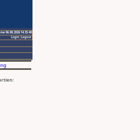
ime 06.08.2026 14:35:40
Login
Logout
artien: