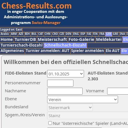
Logged on: Gast
Arabic
ARM
AZE
BIH
BUL
CAT
CHN
CRO
CZE
DEN
ENG
ESP
FAI
FIN
FRA
GER
GRE
INA
I
Home
TurnierDB
Meisterschaft
Foto-Galerie
Meldekartei
El
Turnierschach-Elozahl
Schnellschach-Elozahl
Allgemeines
Turnier anmelden: AUT
Spieler anmelden
Elo AUT
Elo
Willkommen bei den offiziellen Schnellscha
FIDE-Elolisten Stand
AUT-Elolisten Stand
2.303
Personennummer
Nachname
Vorname
Ebene
Bundesland
Spgem./Kreis/Verein
Nur "österreichische" Spieler (Land=A