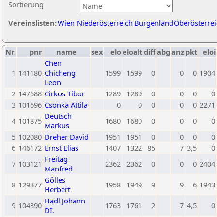
Sortierung
Vereinslisten:
Wien
Niederösterreich
Burgenland
Oberösterrei
Nr.
pnr
name
sex
elo
eloalt
diff
abg
anz
pkt
eloi
Chen
1
141180
Chicheng
1599
1599
0
0
0
1904
Leon
2
147688
Cirkos Tibor
1289
1289
0
0
0
0
3
101696
Csonka Attila
0
0
0
0
0
2271
Deutsch
4
101875
1680
1680
0
0
0
0
Markus
5
102080
Dreher David
1951
1951
0
0
0
0
6
146172
Ernst Elias
1407
1322
85
7
3,5
0
Freitag
7
103121
2362
2362
0
0
0
2404
Manfred
Gölles
8
129377
1958
1949
9
9
6
1943
Herbert
Hadl Johann
9
104390
1763
1761
2
7
4,5
0
DI.