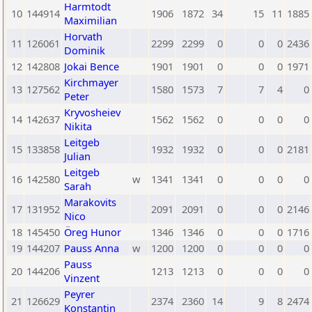
Harmtodt
10
144914
1906
1872
34
15
11
1885
Maximilian
Horvath
11
126061
2299
2299
0
0
0
2436
Dominik
12
142808
Jokai Bence
1901
1901
0
0
0
1971
Kirchmayer
13
127562
1580
1573
7
7
4
0
Peter
Kryvosheiev
14
142637
1562
1562
0
0
0
0
Nikita
Leitgeb
15
133858
1932
1932
0
0
0
2181
Julian
Leitgeb
16
142580
w
1341
1341
0
0
0
0
Sarah
Marakovits
17
131952
2091
2091
0
0
0
2146
Nico
18
145450
Öreg Hunor
1346
1346
0
0
0
1716
19
144207
Pauss Anna
w
1200
1200
0
0
0
0
Pauss
20
144206
1213
1213
0
0
0
0
Vinzent
Peyrer
21
126629
2374
2360
14
9
8
2474
Konstantin