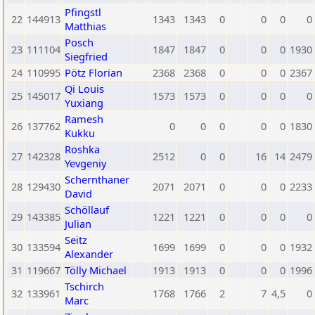
Pfingstl
22
144913
1343
1343
0
0
0
0
Matthias
Posch
23
111104
1847
1847
0
0
0
1930
Siegfried
24
110995
Pötz Florian
2368
2368
0
0
0
2367
Qi Louis
25
145017
1573
1573
0
0
0
0
Yuxiang
Ramesh
26
137762
0
0
0
0
0
1830
Kukku
Roshka
27
142328
2512
0
0
16
14
2479
Yevgeniy
Schernthaner
28
129430
2071
2071
0
0
0
2233
David
Schöllauf
29
143385
1221
1221
0
0
0
0
Julian
Seitz
30
133594
1699
1699
0
0
0
1932
Alexander
31
119667
Tölly Michael
1913
1913
0
0
0
1996
Tschirch
32
133961
1768
1766
2
7
4,5
0
Marc