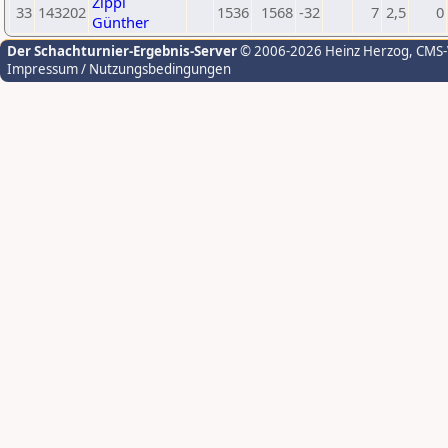
Zippl
33
143202
1536
1568
-32
7
2,5
0
Günther
Der Schachturnier-Ergebnis-Server
© 2006-2026 Heinz Herzog
, CMS
Impressum / Nutzungsbedingungen