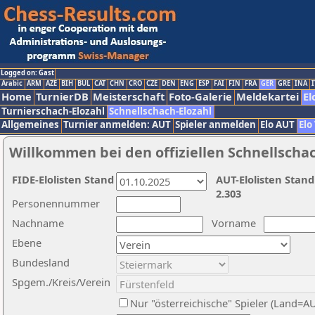
Logged on: Gast
Arabic
ARM
AZE
BIH
BUL
CAT
CHN
CRO
CZE
DEN
ENG
ESP
FAI
FIN
FRA
GER
GRE
INA
I
Home
TurnierDB
Meisterschaft
Foto-Galerie
Meldekartei
El
Turnierschach-Elozahl
Schnellschach-Elozahl
Allgemeines
Turnier anmelden: AUT
Spieler anmelden
Elo AUT
Elo
Willkommen bei den offiziellen Schnellscha
FIDE-Elolisten Stand
AUT-Elolisten Stand
2.303
Personennummer
Nachname
Vorname
Ebene
Bundesland
Spgem./Kreis/Verein
Nur "österreichische" Spieler (Land=A