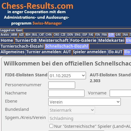
Logged on: Gast
Arabic
ARM
AZE
BIH
BUL
CAT
CHN
CRO
CZE
DEN
ENG
ESP
FAI
FIN
FRA
GER
GRE
INA
I
Home
TurnierDB
Meisterschaft
Foto-Galerie
Meldekartei
El
Turnierschach-Elozahl
Schnellschach-Elozahl
Allgemeines
Turnier anmelden: AUT
Spieler anmelden
Elo AUT
Elo
Willkommen bei den offiziellen Schnellscha
FIDE-Elolisten Stand
AUT-Elolisten Stand
2.303
Personennummer
Nachname
Vorname
Ebene
Bundesland
Spgem./Kreis/Verein
Nur "österreichische" Spieler (Land=A