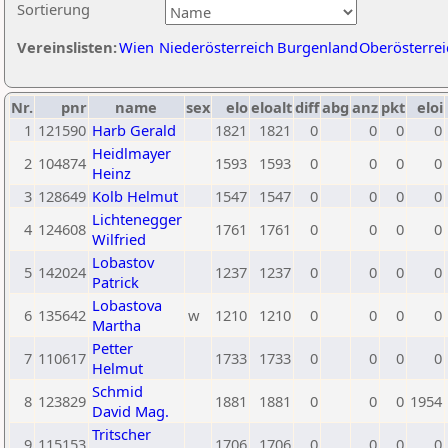
Sortierung
Vereinslisten:
Wien
Niederösterreich
Burgenland
Oberösterrei
Nr.
pnr
name
sex
elo
eloalt
diff
abg
anz
pkt
eloi
1
121590
Harb Gerald
1821
1821
0
0
0
0
Heidlmayer
2
104874
1593
1593
0
0
0
0
Heinz
3
128649
Kolb Helmut
1547
1547
0
0
0
0
Lichtenegger
4
124608
1761
1761
0
0
0
0
Wilfried
Lobastov
5
142024
1237
1237
0
0
0
0
Patrick
Lobastova
6
135642
w
1210
1210
0
0
0
0
Martha
Petter
7
110617
1733
1733
0
0
0
0
Helmut
Schmid
8
123829
1881
1881
0
0
0
1954
David Mag.
Tritscher
9
115153
1706
1706
0
0
0
0