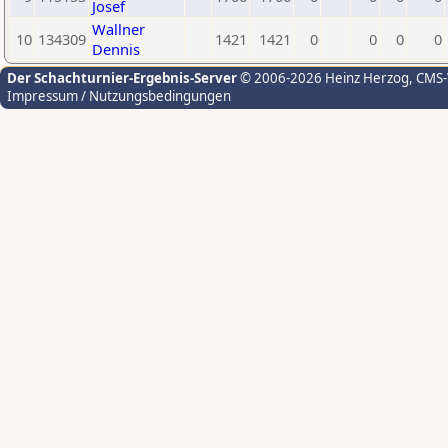
Josef
Wallner
10
134309
1421
1421
0
0
0
0
Dennis
Der Schachturnier-Ergebnis-Server
© 2006-2026 Heinz Herzog
, CMS
Impressum / Nutzungsbedingungen