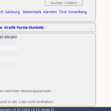
ch
Salzburg
Steiermark
Kärnten
Tirol
Vorarlberg
he
,
Grafik Partie-Statistik
)
er
elo
pnr
 der nächsten Wertungsperiode.
d in der Liste nicht enthalten.
-Version 14.07.2026 13:23, Node S3