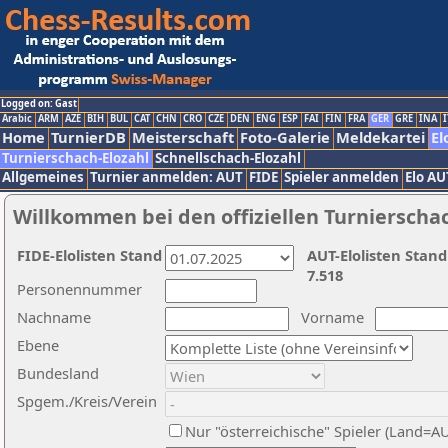
Logged on: Gast
Arabic
ARM
AZE
BIH
BUL
CAT
CHN
CRO
CZE
DEN
ENG
ESP
FAI
FIN
FRA
GER
GRE
INA
I
Home
TurnierDB
Meisterschaft
Foto-Galerie
Meldekartei
El
Turnierschach-Elozahl
Schnellschach-Elozahl
Allgemeines
Turnier anmelden: AUT
FIDE
Spieler anmelden
Elo AU
Willkommen bei den offiziellen Turnierscha
FIDE-Elolisten Stand
AUT-Elolisten Stand
7.518
Personennummer
Nachname
Vorname
Ebene
Bundesland
Spgem./Kreis/Verein
Nur "österreichische" Spieler (Land=A