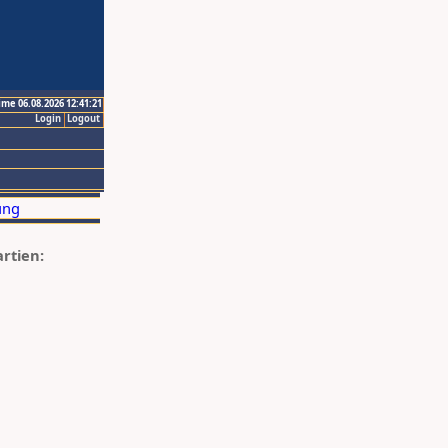
ime 06.08.2026 12:41:21
Login
Logout
artien: