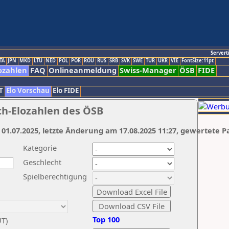
Servert
TA
JPN
MKD
LTU
NED
POL
POR
ROU
RUS
SRB
SVK
SWE
TUR
UKR
VIE
FontSize:11pt
ozahlen
FAQ
Onlineanmeldung
Swiss-Manager
ÖSB
FIDE
T
Elo Vorschau
Elo FIDE
ch-Elozahlen des ÖSB
 01.07.2025, letzte Änderung am 17.08.2025 11:27, gewertete P
Kategorie
Geschlecht
Spielberechtigung
Top 100
UT)