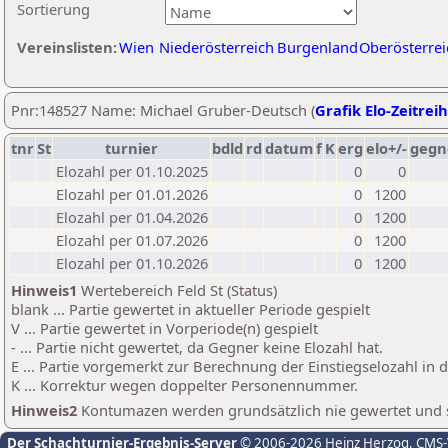
Sortierung
Vereinslisten:
Wien
Niederösterreich
Burgenland
Oberösterrei
Pnr:148527 Name: Michael Gruber-Deutsch (
Grafik Elo-Zeitrei
tnr
St
turnier
bdld
rd
datum
f
K
erg
elo+/-
gegn
Elozahl per 01.10.2025
0
0
Elozahl per 01.01.2026
0
1200
Elozahl per 01.04.2026
0
1200
Elozahl per 01.07.2026
0
1200
Elozahl per 01.10.2026
0
1200
Hinweis1
Wertebereich Feld St (Status)
blank ... Partie gewertet in aktueller Periode gespielt
V ... Partie gewertet in Vorperiode(n) gespielt
- ... Partie nicht gewertet, da Gegner keine Elozahl hat.
E ... Partie vorgemerkt zur Berechnung der Einstiegselozahl in
K ... Korrektur wegen doppelter Personennummer.
Hinweis2
Kontumazen werden grundsätzlich nie gewertet und sin
Der Schachturnier-Ergebnis-Server
© 2006-2026 Heinz Herzog
, CMS