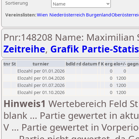
Sortierung
Vereinslisten:
Wien
Niederösterreich
Burgenland
Oberösterrei
Pnr:148208 Name: Maximilian S
Zeitreihe
,
Grafik Partie-Statis
tnr
St
turnier
bdld
rd
datum
f
K
erg
elo+/-
gegn
Elozahl per 01.01.2026
0
0
Elozahl per 01.04.2026
0
1200
Elozahl per 01.07.2026
0
1200
Elozahl per 01.10.2026
0
1200
Hinweis1
Wertebereich Feld St 
blank ... Partie gewertet in akt
V ... Partie gewertet in Vorperi
- ... Partie nicht gewertet, da 