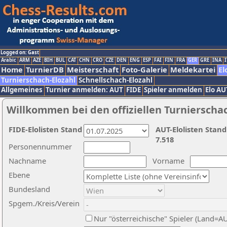
Logged on: Gast
Arabic
ARM
AZE
BIH
BUL
CAT
CHN
CRO
CZE
DEN
ENG
ESP
FAI
FIN
FRA
GER
GRE
INA
I
Home
TurnierDB
Meisterschaft
Foto-Galerie
Meldekartei
El
Turnierschach-Elozahl
Schnellschach-Elozahl
Allgemeines
Turnier anmelden: AUT
FIDE
Spieler anmelden
Elo AU
Willkommen bei den offiziellen Turnierscha
FIDE-Elolisten Stand
AUT-Elolisten Stand
7.518
Personennummer
Nachname
Vorname
Ebene
Bundesland
Spgem./Kreis/Verein
Nur "österreichische" Spieler (Land=A