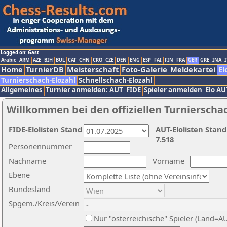
Logged on: Gast
Arabic
ARM
AZE
BIH
BUL
CAT
CHN
CRO
CZE
DEN
ENG
ESP
FAI
FIN
FRA
GER
GRE
INA
I
Home
TurnierDB
Meisterschaft
Foto-Galerie
Meldekartei
El
Turnierschach-Elozahl
Schnellschach-Elozahl
Allgemeines
Turnier anmelden: AUT
FIDE
Spieler anmelden
Elo AU
Willkommen bei den offiziellen Turnierscha
FIDE-Elolisten Stand
AUT-Elolisten Stand
7.518
Personennummer
Nachname
Vorname
Ebene
Bundesland
Spgem./Kreis/Verein
Nur "österreichische" Spieler (Land=A