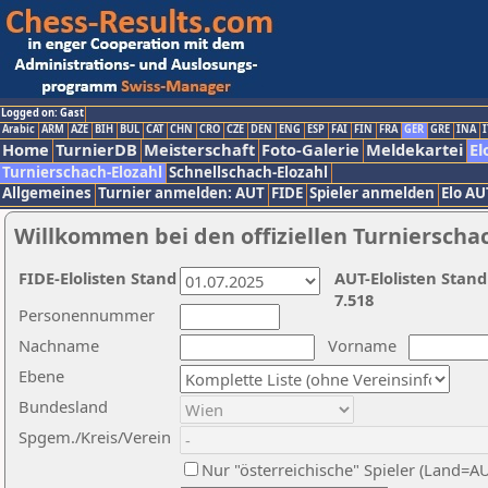
Logged on: Gast
Arabic
ARM
AZE
BIH
BUL
CAT
CHN
CRO
CZE
DEN
ENG
ESP
FAI
FIN
FRA
GER
GRE
INA
I
Home
TurnierDB
Meisterschaft
Foto-Galerie
Meldekartei
El
Turnierschach-Elozahl
Schnellschach-Elozahl
Allgemeines
Turnier anmelden: AUT
FIDE
Spieler anmelden
Elo AU
Willkommen bei den offiziellen Turnierscha
FIDE-Elolisten Stand
AUT-Elolisten Stand
7.518
Personennummer
Nachname
Vorname
Ebene
Bundesland
Spgem./Kreis/Verein
Nur "österreichische" Spieler (Land=A