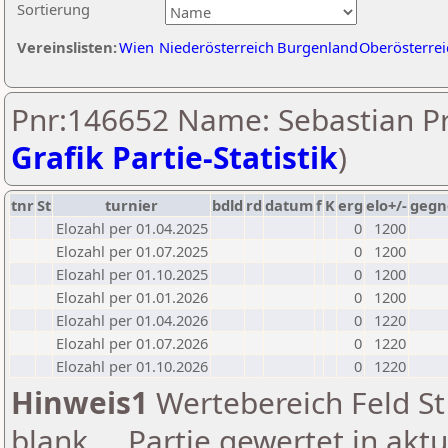
Sortierung
Vereinslisten:
Wien
Niederösterreich
Burgenland
Oberösterrei
Pnr:146652 Name: Sebastian Pr
Grafik Partie-Statistik
)
tnr
St
turnier
bdld
rd
datum
f
K
erg
elo+/-
gegn
Elozahl per 01.04.2025
0
1200
Elozahl per 01.07.2025
0
1200
Elozahl per 01.10.2025
0
1200
Elozahl per 01.01.2026
0
1200
Elozahl per 01.04.2026
0
1220
Elozahl per 01.07.2026
0
1220
Elozahl per 01.10.2026
0
1220
Hinweis1
Wertebereich Feld St 
blank ... Partie gewertet in akt