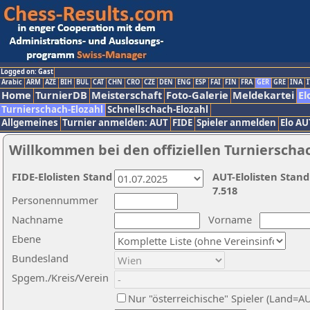
Logged on: Gast
Arabic
ARM
AZE
BIH
BUL
CAT
CHN
CRO
CZE
DEN
ENG
ESP
FAI
FIN
FRA
GER
GRE
INA
I
Home
TurnierDB
Meisterschaft
Foto-Galerie
Meldekartei
El
Turnierschach-Elozahl
Schnellschach-Elozahl
Allgemeines
Turnier anmelden: AUT
FIDE
Spieler anmelden
Elo AU
Willkommen bei den offiziellen Turnierscha
FIDE-Elolisten Stand
AUT-Elolisten Stand
7.518
Personennummer
Nachname
Vorname
Ebene
Bundesland
Spgem./Kreis/Verein
Nur "österreichische" Spieler (Land=A