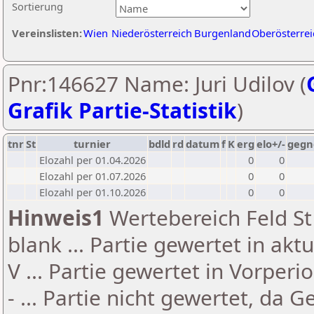
Sortierung
Vereinslisten:
Wien
Niederösterreich
Burgenland
Oberösterrei
Pnr:146627 Name: Juri Udilov (
Grafik Partie-Statistik
)
tnr
St
turnier
bdld
rd
datum
f
K
erg
elo+/-
gegn
Elozahl per 01.04.2026
0
0
Elozahl per 01.07.2026
0
0
Elozahl per 01.10.2026
0
0
Hinweis1
Wertebereich Feld St 
blank ... Partie gewertet in akt
V ... Partie gewertet in Vorperi
- ... Partie nicht gewertet, da 