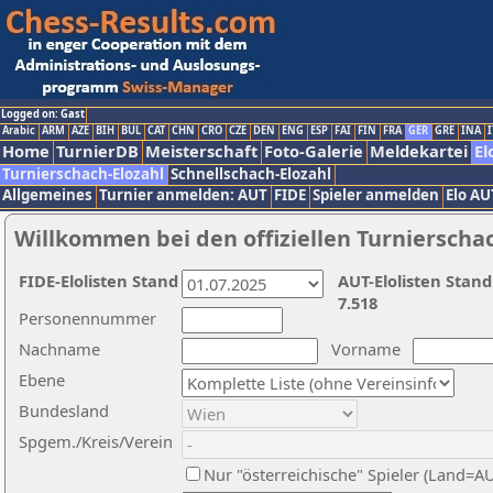
Logged on: Gast
Arabic
ARM
AZE
BIH
BUL
CAT
CHN
CRO
CZE
DEN
ENG
ESP
FAI
FIN
FRA
GER
GRE
INA
I
Home
TurnierDB
Meisterschaft
Foto-Galerie
Meldekartei
El
Turnierschach-Elozahl
Schnellschach-Elozahl
Allgemeines
Turnier anmelden: AUT
FIDE
Spieler anmelden
Elo AU
Willkommen bei den offiziellen Turnierscha
FIDE-Elolisten Stand
AUT-Elolisten Stand
7.518
Personennummer
Nachname
Vorname
Ebene
Bundesland
Spgem./Kreis/Verein
Nur "österreichische" Spieler (Land=A