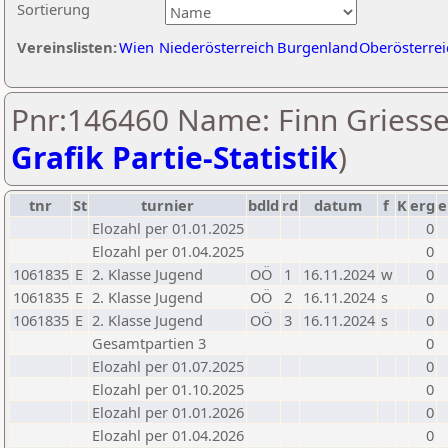
Sortierung
Vereinslisten:
Wien
Niederösterreich
Burgenland
Oberösterrei
Pnr:146460 Name: Finn Griesse
Grafik Partie-Statistik
)
tnr
St
turnier
bdld
rd
datum
f
K
erg
e
Elozahl per 01.01.2025
0
Elozahl per 01.04.2025
0
1061835
E
2. Klasse Jugend
OÖ
1
16.11.2024
w
0
1061835
E
2. Klasse Jugend
OÖ
2
16.11.2024
s
0
1061835
E
2. Klasse Jugend
OÖ
3
16.11.2024
s
0
Gesamtpartien 3
0
Elozahl per 01.07.2025
0
Elozahl per 01.10.2025
0
Elozahl per 01.01.2026
0
Elozahl per 01.04.2026
0