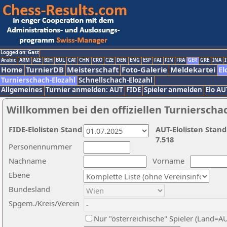
Logged on: Gast
Arabic
ARM
AZE
BIH
BUL
CAT
CHN
CRO
CZE
DEN
ENG
ESP
FAI
FIN
FRA
GER
GRE
INA
I
Home
TurnierDB
Meisterschaft
Foto-Galerie
Meldekartei
El
Turnierschach-Elozahl
Schnellschach-Elozahl
Allgemeines
Turnier anmelden: AUT
FIDE
Spieler anmelden
Elo AU
Willkommen bei den offiziellen Turnierscha
FIDE-Elolisten Stand
AUT-Elolisten Stand
7.518
Personennummer
Nachname
Vorname
Ebene
Bundesland
Spgem./Kreis/Verein
Nur "österreichische" Spieler (Land=A