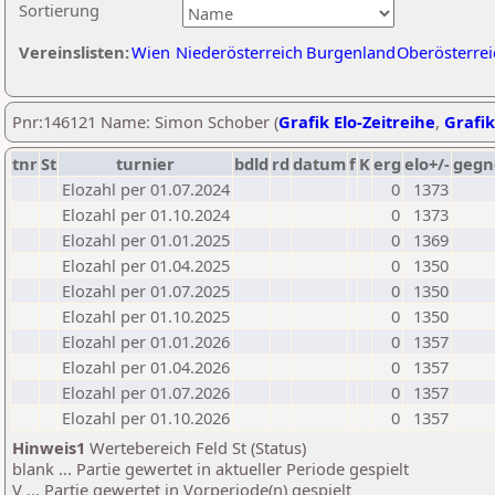
Sortierung
Vereinslisten:
Wien
Niederösterreich
Burgenland
Oberösterrei
Pnr:146121 Name: Simon Schober (
Grafik Elo-Zeitreihe
,
Grafik
tnr
St
turnier
bdld
rd
datum
f
K
erg
elo+/-
gegn
Elozahl per 01.07.2024
0
1373
Elozahl per 01.10.2024
0
1373
Elozahl per 01.01.2025
0
1369
Elozahl per 01.04.2025
0
1350
Elozahl per 01.07.2025
0
1350
Elozahl per 01.10.2025
0
1350
Elozahl per 01.01.2026
0
1357
Elozahl per 01.04.2026
0
1357
Elozahl per 01.07.2026
0
1357
Elozahl per 01.10.2026
0
1357
Hinweis1
Wertebereich Feld St (Status)
blank ... Partie gewertet in aktueller Periode gespielt
V ... Partie gewertet in Vorperiode(n) gespielt