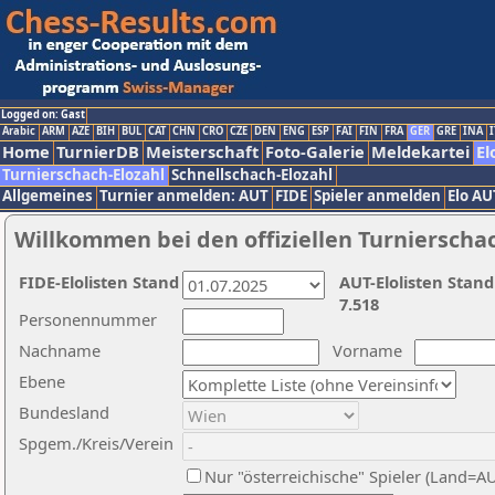
Logged on: Gast
Arabic
ARM
AZE
BIH
BUL
CAT
CHN
CRO
CZE
DEN
ENG
ESP
FAI
FIN
FRA
GER
GRE
INA
I
Home
TurnierDB
Meisterschaft
Foto-Galerie
Meldekartei
El
Turnierschach-Elozahl
Schnellschach-Elozahl
Allgemeines
Turnier anmelden: AUT
FIDE
Spieler anmelden
Elo AU
Willkommen bei den offiziellen Turnierscha
FIDE-Elolisten Stand
AUT-Elolisten Stand
7.518
Personennummer
Nachname
Vorname
Ebene
Bundesland
Spgem./Kreis/Verein
Nur "österreichische" Spieler (Land=A