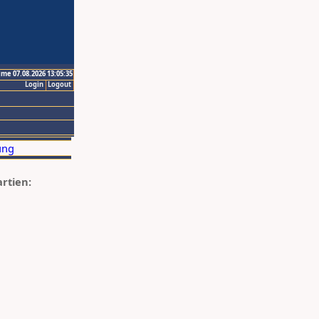
ime 07.08.2026 13:05:35
Login
Logout
artien: