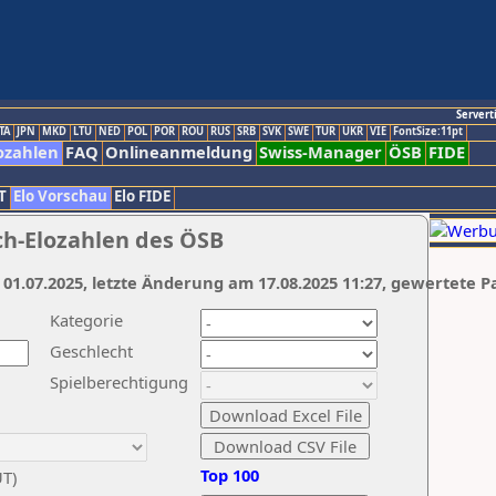
Servert
TA
JPN
MKD
LTU
NED
POL
POR
ROU
RUS
SRB
SVK
SWE
TUR
UKR
VIE
FontSize:11pt
ozahlen
FAQ
Onlineanmeldung
Swiss-Manager
ÖSB
FIDE
T
Elo Vorschau
Elo FIDE
ch-Elozahlen des ÖSB
 01.07.2025, letzte Änderung am 17.08.2025 11:27, gewertete P
Kategorie
Geschlecht
Spielberechtigung
Top 100
UT)