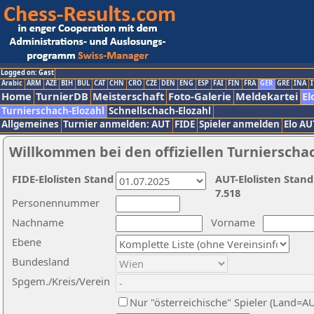
Logged on: Gast
Arabic
ARM
AZE
BIH
BUL
CAT
CHN
CRO
CZE
DEN
ENG
ESP
FAI
FIN
FRA
GER
GRE
INA
I
Home
TurnierDB
Meisterschaft
Foto-Galerie
Meldekartei
El
Turnierschach-Elozahl
Schnellschach-Elozahl
Allgemeines
Turnier anmelden: AUT
FIDE
Spieler anmelden
Elo AU
Willkommen bei den offiziellen Turnierscha
FIDE-Elolisten Stand
AUT-Elolisten Stand
7.518
Personennummer
Nachname
Vorname
Ebene
Bundesland
Spgem./Kreis/Verein
Nur "österreichische" Spieler (Land=A