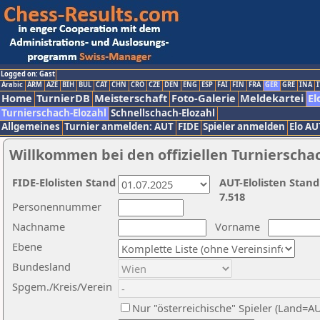
Logged on: Gast
Arabic
ARM
AZE
BIH
BUL
CAT
CHN
CRO
CZE
DEN
ENG
ESP
FAI
FIN
FRA
GER
GRE
INA
I
Home
TurnierDB
Meisterschaft
Foto-Galerie
Meldekartei
El
Turnierschach-Elozahl
Schnellschach-Elozahl
Allgemeines
Turnier anmelden: AUT
FIDE
Spieler anmelden
Elo AU
Willkommen bei den offiziellen Turnierscha
FIDE-Elolisten Stand
AUT-Elolisten Stand
7.518
Personennummer
Nachname
Vorname
Ebene
Bundesland
Spgem./Kreis/Verein
Nur "österreichische" Spieler (Land=A