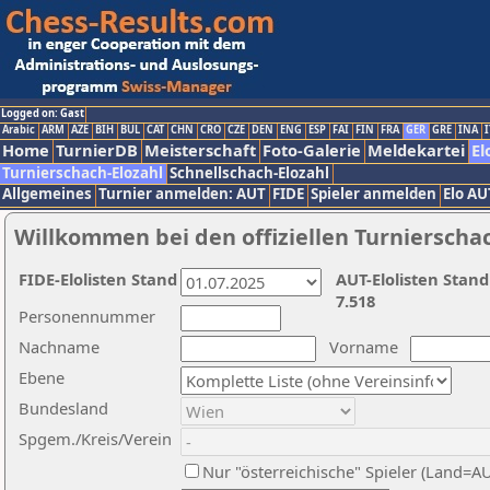
Logged on: Gast
Arabic
ARM
AZE
BIH
BUL
CAT
CHN
CRO
CZE
DEN
ENG
ESP
FAI
FIN
FRA
GER
GRE
INA
I
Home
TurnierDB
Meisterschaft
Foto-Galerie
Meldekartei
El
Turnierschach-Elozahl
Schnellschach-Elozahl
Allgemeines
Turnier anmelden: AUT
FIDE
Spieler anmelden
Elo AU
Willkommen bei den offiziellen Turnierscha
FIDE-Elolisten Stand
AUT-Elolisten Stand
7.518
Personennummer
Nachname
Vorname
Ebene
Bundesland
Spgem./Kreis/Verein
Nur "österreichische" Spieler (Land=A