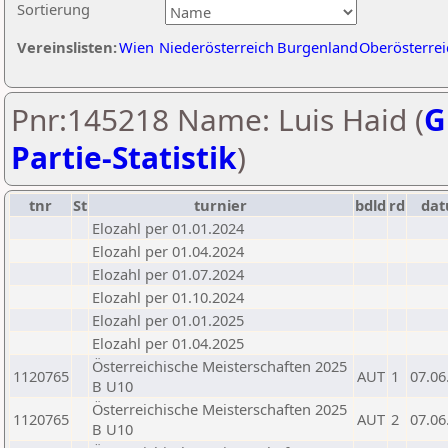
Sortierung
Vereinslisten:
Wien
Niederösterreich
Burgenland
Oberösterrei
Pnr:145218 Name: Luis Haid (
G
Partie-Statistik
)
tnr
St
turnier
bdld
rd
da
Elozahl per 01.01.2024
Elozahl per 01.04.2024
Elozahl per 01.07.2024
Elozahl per 01.10.2024
Elozahl per 01.01.2025
Elozahl per 01.04.2025
Österreichische Meisterschaften 2025
1120765
AUT
1
07.06
B U10
Österreichische Meisterschaften 2025
1120765
AUT
2
07.06
B U10