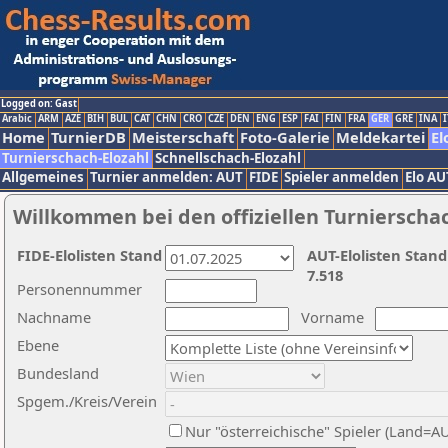
Logged on: Gast
Arabic
ARM
AZE
BIH
BUL
CAT
CHN
CRO
CZE
DEN
ENG
ESP
FAI
FIN
FRA
GER
GRE
INA
I
Home
TurnierDB
Meisterschaft
Foto-Galerie
Meldekartei
El
Turnierschach-Elozahl
Schnellschach-Elozahl
Allgemeines
Turnier anmelden: AUT
FIDE
Spieler anmelden
Elo AU
Willkommen bei den offiziellen Turnierscha
FIDE-Elolisten Stand
AUT-Elolisten Stand
7.518
Personennummer
Nachname
Vorname
Ebene
Bundesland
Spgem./Kreis/Verein
Nur "österreichische" Spieler (Land=A