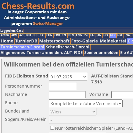
Logged on: Gast
Arabic
ARM
AZE
BIH
BUL
CAT
CHN
CRO
CZE
DEN
ENG
ESP
FAI
FIN
FRA
GER
GRE
INA
I
Home
TurnierDB
Meisterschaft
Foto-Galerie
Meldekartei
El
Turnierschach-Elozahl
Schnellschach-Elozahl
Allgemeines
Turnier anmelden: AUT
FIDE
Spieler anmelden
Elo AU
Willkommen bei den offiziellen Turnierscha
FIDE-Elolisten Stand
AUT-Elolisten Stand
7.518
Personennummer
Nachname
Vorname
Ebene
Bundesland
Spgem./Kreis/Verein
Nur "österreichische" Spieler (Land=A