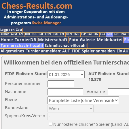
Logged on: Gast
Arabic
ARM
AZE
BIH
BUL
CAT
CHN
CRO
CZE
DEN
ENG
ESP
FAI
FIN
FRA
GER
GRE
INA
I
Home
TurnierDB
Meisterschaft
Foto-Galerie
Meldekartei
El
Turnierschach-Elozahl
Schnellschach-Elozahl
Allgemeines
Turnier anmelden: AUT
FIDE
Spieler anmelden
Elo AU
Willkommen bei den offiziellen Turnierscha
FIDE-Elolisten Stand
AUT-Elolisten Stand
10.879
Personennummer
Nachname
Vorname
Ebene
Bundesland
Spgem./Kreis/Verein
Nur "österreichische" Spieler (Land=A