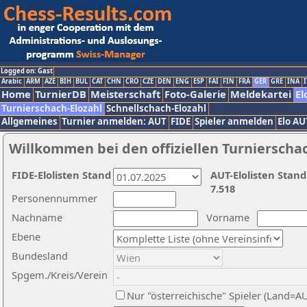
Logged on: Gast
Arabic
ARM
AZE
BIH
BUL
CAT
CHN
CRO
CZE
DEN
ENG
ESP
FAI
FIN
FRA
GER
GRE
INA
I
Home
TurnierDB
Meisterschaft
Foto-Galerie
Meldekartei
El
Turnierschach-Elozahl
Schnellschach-Elozahl
Allgemeines
Turnier anmelden: AUT
FIDE
Spieler anmelden
Elo AU
Willkommen bei den offiziellen Turnierscha
FIDE-Elolisten Stand
AUT-Elolisten Stand
7.518
Personennummer
Nachname
Vorname
Ebene
Bundesland
Spgem./Kreis/Verein
Nur "österreichische" Spieler (Land=A