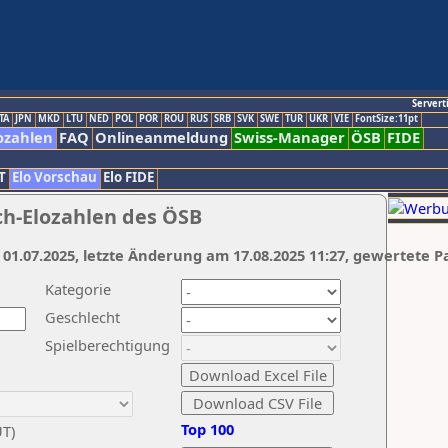
Servert
TA
JPN
MKD
LTU
NED
POL
POR
ROU
RUS
SRB
SVK
SWE
TUR
UKR
VIE
FontSize:11pt
ozahlen
FAQ
Onlineanmeldung
Swiss-Manager
ÖSB
FIDE
T
Elo Vorschau
Elo FIDE
ch-Elozahlen des ÖSB
 01.07.2025, letzte Änderung am 17.08.2025 11:27, gewertete P
Kategorie
Geschlecht
Spielberechtigung
Top 100
UT)