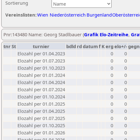
Sortierung
Vereinslisten:
Wien
Niederösterreich
Burgenland
Oberösterrei
Pnr:143480 Name: Georg Stadlbauer (
Grafik Elo-Zeitreihe
,
Graf
tnr
St
turnier
bdld
rd
datum
f
K
erg
elo+/-
gegn
Elozahl per 01.04.2023
0
0
Elozahl per 01.07.2023
0
0
Elozahl per 01.10.2023
0
0
Elozahl per 01.01.2024
0
0
Elozahl per 01.04.2024
0
0
Elozahl per 01.07.2024
0
0
Elozahl per 01.10.2024
0
0
Elozahl per 01.01.2025
0
0
Elozahl per 01.04.2025
0
0
Elozahl per 01.07.2025
0
0
Elozahl per 01.10.2025
0
0
Elozahl per 01.01.2026
0
0
Elozahl per 01.04.2026
0
0