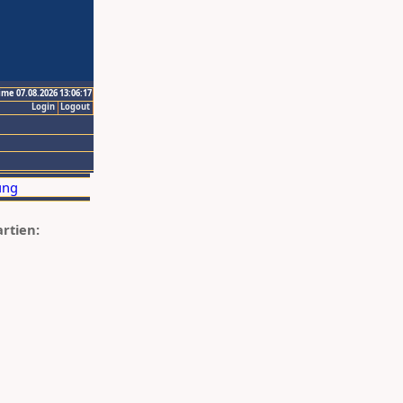
ime 07.08.2026 13:06:17
Login
Logout
artien: