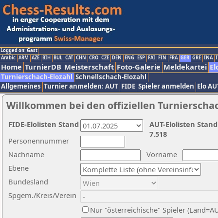
Logged on: Gast
Arabic
ARM
AZE
BIH
BUL
CAT
CHN
CRO
CZE
DEN
ENG
ESP
FAI
FIN
FRA
GER
GRE
INA
I
Home
TurnierDB
Meisterschaft
Foto-Galerie
Meldekartei
El
Turnierschach-Elozahl
Schnellschach-Elozahl
Allgemeines
Turnier anmelden: AUT
FIDE
Spieler anmelden
Elo AU
Willkommen bei den offiziellen Turnierscha
FIDE-Elolisten Stand
AUT-Elolisten Stand
7.518
Personennummer
Nachname
Vorname
Ebene
Bundesland
Spgem./Kreis/Verein
Nur "österreichische" Spieler (Land=A