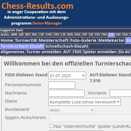
Logged on: Gast
Arabic
ARM
AZE
BIH
BUL
CAT
CHN
CRO
CZE
DEN
ENG
ESP
FAI
FIN
FRA
GER
GRE
INA
I
Home
TurnierDB
Meisterschaft
Foto-Galerie
Meldekartei
El
Turnierschach-Elozahl
Schnellschach-Elozahl
Allgemeines
Turnier anmelden: AUT
FIDE
Spieler anmelden
Elo AU
Willkommen bei den offiziellen Turnierscha
FIDE-Elolisten Stand
AUT-Elolisten Stand
7.518
Personennummer
Nachname
Vorname
Ebene
Bundesland
Spgem./Kreis/Verein
Nur "österreichische" Spieler (Land=A