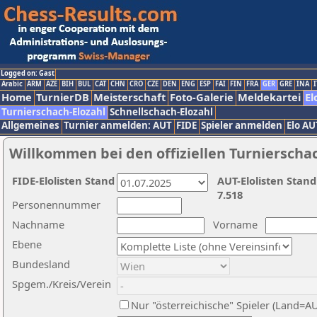
Logged on: Gast
Arabic
ARM
AZE
BIH
BUL
CAT
CHN
CRO
CZE
DEN
ENG
ESP
FAI
FIN
FRA
GER
GRE
INA
I
Home
TurnierDB
Meisterschaft
Foto-Galerie
Meldekartei
El
Turnierschach-Elozahl
Schnellschach-Elozahl
Allgemeines
Turnier anmelden: AUT
FIDE
Spieler anmelden
Elo AU
Willkommen bei den offiziellen Turnierscha
FIDE-Elolisten Stand
AUT-Elolisten Stand
7.518
Personennummer
Nachname
Vorname
Ebene
Bundesland
Spgem./Kreis/Verein
Nur "österreichische" Spieler (Land=A