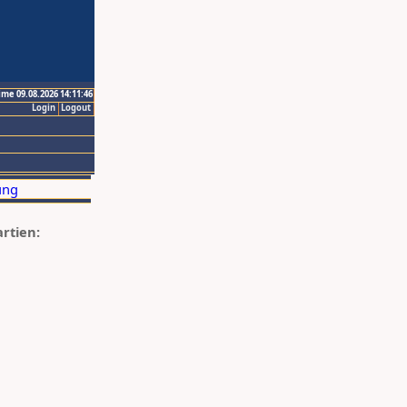
ime 09.08.2026 14:11:46
Login
Logout
artien: