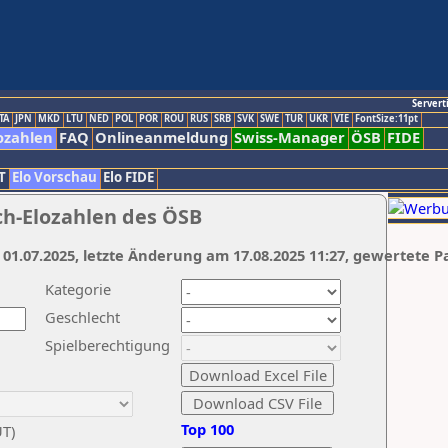
Servert
TA
JPN
MKD
LTU
NED
POL
POR
ROU
RUS
SRB
SVK
SWE
TUR
UKR
VIE
FontSize:11pt
ozahlen
FAQ
Onlineanmeldung
Swiss-Manager
ÖSB
FIDE
T
Elo Vorschau
Elo FIDE
ch-Elozahlen des ÖSB
 01.07.2025, letzte Änderung am 17.08.2025 11:27, gewertete P
Kategorie
Geschlecht
Spielberechtigung
Top 100
UT)