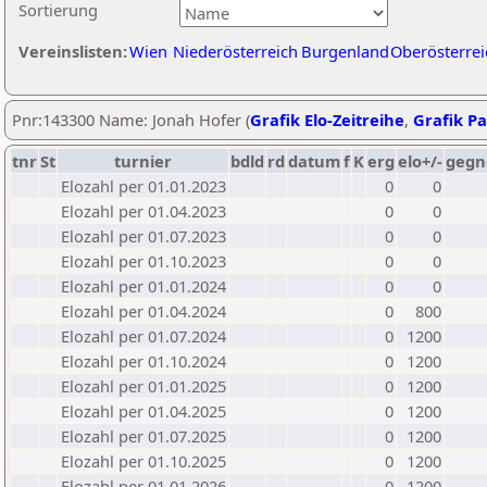
Sortierung
Vereinslisten:
Wien
Niederösterreich
Burgenland
Oberösterrei
Pnr:143300 Name: Jonah Hofer (
Grafik Elo-Zeitreihe
,
Grafik Pa
tnr
St
turnier
bdld
rd
datum
f
K
erg
elo+/-
gegn
Elozahl per 01.01.2023
0
0
Elozahl per 01.04.2023
0
0
Elozahl per 01.07.2023
0
0
Elozahl per 01.10.2023
0
0
Elozahl per 01.01.2024
0
0
Elozahl per 01.04.2024
0
800
Elozahl per 01.07.2024
0
1200
Elozahl per 01.10.2024
0
1200
Elozahl per 01.01.2025
0
1200
Elozahl per 01.04.2025
0
1200
Elozahl per 01.07.2025
0
1200
Elozahl per 01.10.2025
0
1200
Elozahl per 01.01.2026
0
1200