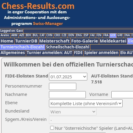
Logged on: Gast
Arabic
ARM
AZE
BIH
BUL
CAT
CHN
CRO
CZE
DEN
ENG
ESP
FAI
FIN
FRA
GER
GRE
INA
I
Home
TurnierDB
Meisterschaft
Foto-Galerie
Meldekartei
El
Turnierschach-Elozahl
Schnellschach-Elozahl
Allgemeines
Turnier anmelden: AUT
FIDE
Spieler anmelden
Elo AU
Willkommen bei den offiziellen Turnierscha
FIDE-Elolisten Stand
AUT-Elolisten Stand
7.518
Personennummer
Nachname
Vorname
Ebene
Bundesland
Spgem./Kreis/Verein
Nur "österreichische" Spieler (Land=A