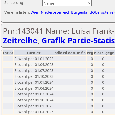
Sortierung
Vereinslisten:
Wien
Niederösterreich
Burgenland
Oberösterrei
Pnr:143041 Name: Luisa Frank-
Zeitreihe
,
Grafik Partie-Statis
tnr
St
turnier
bdld
rd
datum
f
K
erg
elo+/-
gegn
Elozahl per 01.01.2023
0
0
Elozahl per 01.04.2023
0
0
Elozahl per 01.07.2023
0
0
Elozahl per 01.10.2023
0
0
Elozahl per 01.01.2024
0
0
Elozahl per 01.04.2024
0
0
Elozahl per 01.07.2024
0
0
Elozahl per 01.10.2024
0
0
Elozahl per 01.01.2025
0
0
Elozahl per 01.04.2025
0
0