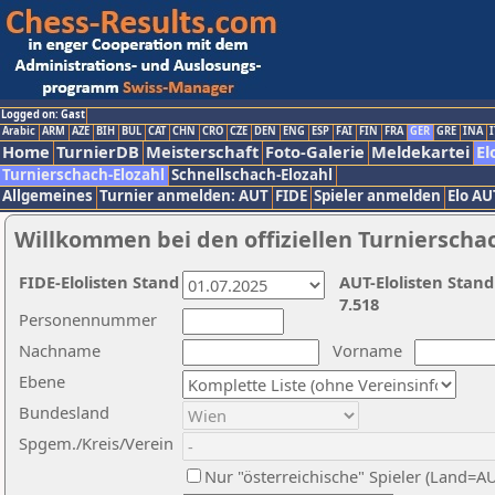
Logged on: Gast
Arabic
ARM
AZE
BIH
BUL
CAT
CHN
CRO
CZE
DEN
ENG
ESP
FAI
FIN
FRA
GER
GRE
INA
I
Home
TurnierDB
Meisterschaft
Foto-Galerie
Meldekartei
El
Turnierschach-Elozahl
Schnellschach-Elozahl
Allgemeines
Turnier anmelden: AUT
FIDE
Spieler anmelden
Elo AU
Willkommen bei den offiziellen Turnierscha
FIDE-Elolisten Stand
AUT-Elolisten Stand
7.518
Personennummer
Nachname
Vorname
Ebene
Bundesland
Spgem./Kreis/Verein
Nur "österreichische" Spieler (Land=A