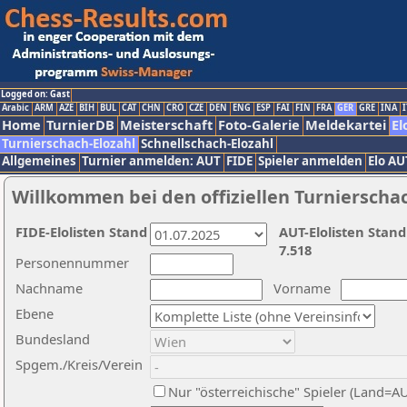
Logged on: Gast
Arabic
ARM
AZE
BIH
BUL
CAT
CHN
CRO
CZE
DEN
ENG
ESP
FAI
FIN
FRA
GER
GRE
INA
I
Home
TurnierDB
Meisterschaft
Foto-Galerie
Meldekartei
El
Turnierschach-Elozahl
Schnellschach-Elozahl
Allgemeines
Turnier anmelden: AUT
FIDE
Spieler anmelden
Elo AU
Willkommen bei den offiziellen Turnierscha
FIDE-Elolisten Stand
AUT-Elolisten Stand
7.518
Personennummer
Nachname
Vorname
Ebene
Bundesland
Spgem./Kreis/Verein
Nur "österreichische" Spieler (Land=A