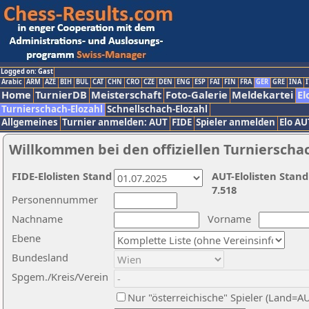
Logged on: Gast
Arabic
ARM
AZE
BIH
BUL
CAT
CHN
CRO
CZE
DEN
ENG
ESP
FAI
FIN
FRA
GER
GRE
INA
I
Home
TurnierDB
Meisterschaft
Foto-Galerie
Meldekartei
El
Turnierschach-Elozahl
Schnellschach-Elozahl
Allgemeines
Turnier anmelden: AUT
FIDE
Spieler anmelden
Elo AU
Willkommen bei den offiziellen Turnierscha
FIDE-Elolisten Stand
AUT-Elolisten Stand
7.518
Personennummer
Nachname
Vorname
Ebene
Bundesland
Spgem./Kreis/Verein
Nur "österreichische" Spieler (Land=A