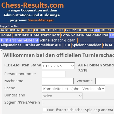
Logged on: Gast
Arabic
ARM
AZE
BIH
BUL
CAT
CHN
CRO
CZE
DEN
ENG
ESP
FAI
FIN
FRA
GER
GRE
INA
I
Home
TurnierDB
Meisterschaft
Foto-Galerie
Meldekartei
El
Turnierschach-Elozahl
Schnellschach-Elozahl
Allgemeines
Turnier anmelden: AUT
FIDE
Spieler anmelden
Elo AU
Willkommen bei den offiziellen Turnierscha
FIDE-Elolisten Stand
AUT-Elolisten Stand
7.518
Personennummer
Nachname
Vorname
Ebene
Bundesland
Spgem./Kreis/Verein
Nur "österreichische" Spieler (Land=A