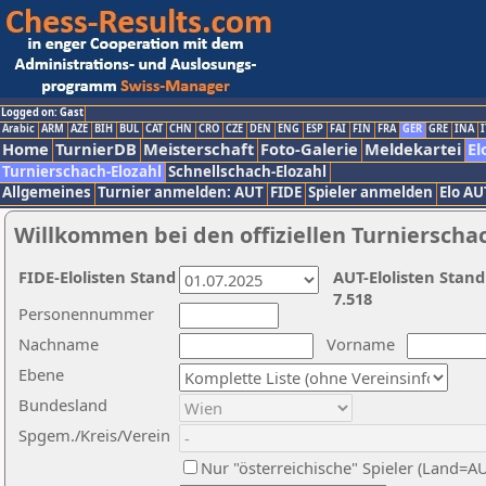
Logged on: Gast
Arabic
ARM
AZE
BIH
BUL
CAT
CHN
CRO
CZE
DEN
ENG
ESP
FAI
FIN
FRA
GER
GRE
INA
I
Home
TurnierDB
Meisterschaft
Foto-Galerie
Meldekartei
El
Turnierschach-Elozahl
Schnellschach-Elozahl
Allgemeines
Turnier anmelden: AUT
FIDE
Spieler anmelden
Elo AU
Willkommen bei den offiziellen Turnierscha
FIDE-Elolisten Stand
AUT-Elolisten Stand
7.518
Personennummer
Nachname
Vorname
Ebene
Bundesland
Spgem./Kreis/Verein
Nur "österreichische" Spieler (Land=A