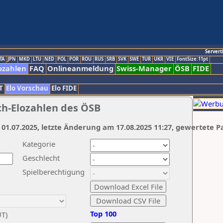
Servert
TA
JPN
MKD
LTU
NED
POL
POR
ROU
RUS
SRB
SVK
SWE
TUR
UKR
VIE
FontSize:11pt
ozahlen
FAQ
Onlineanmeldung
Swiss-Manager
ÖSB
FIDE
T
Elo Vorschau
Elo FIDE
ch-Elozahlen des ÖSB
 01.07.2025, letzte Änderung am 17.08.2025 11:27, gewertete P
Kategorie
Geschlecht
Spielberechtigung
Top 100
UT)