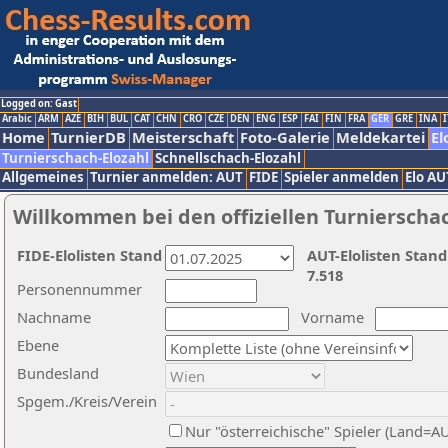
Logged on: Gast
Arabic
ARM
AZE
BIH
BUL
CAT
CHN
CRO
CZE
DEN
ENG
ESP
FAI
FIN
FRA
GER
GRE
INA
I
Home
TurnierDB
Meisterschaft
Foto-Galerie
Meldekartei
El
Turnierschach-Elozahl
Schnellschach-Elozahl
Allgemeines
Turnier anmelden: AUT
FIDE
Spieler anmelden
Elo AU
Willkommen bei den offiziellen Turnierscha
FIDE-Elolisten Stand
AUT-Elolisten Stand
7.518
Personennummer
Nachname
Vorname
Ebene
Bundesland
Spgem./Kreis/Verein
Nur "österreichische" Spieler (Land=A