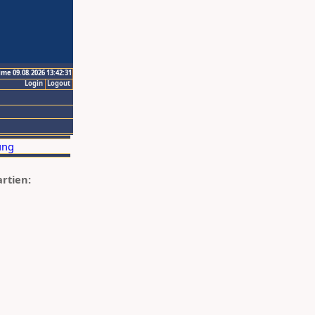
ime 09.08.2026 13:42:31
Login
Logout
artien: