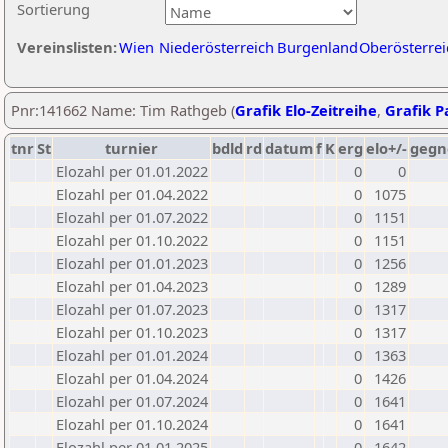
Sortierung
Vereinslisten:
Wien
Niederösterreich
Burgenland
Oberösterrei
Pnr:141662 Name: Tim Rathgeb (
Grafik Elo-Zeitreihe
,
Grafik Pa
tnr
St
turnier
bdld
rd
datum
f
K
erg
elo+/-
gegn
Elozahl per 01.01.2022
0
0
Elozahl per 01.04.2022
0
1075
Elozahl per 01.07.2022
0
1151
Elozahl per 01.10.2022
0
1151
Elozahl per 01.01.2023
0
1256
Elozahl per 01.04.2023
0
1289
Elozahl per 01.07.2023
0
1317
Elozahl per 01.10.2023
0
1317
Elozahl per 01.01.2024
0
1363
Elozahl per 01.04.2024
0
1426
Elozahl per 01.07.2024
0
1641
Elozahl per 01.10.2024
0
1641
Elozahl per 01.01.2025
0
1642