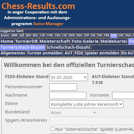
Logged on: Gast
Arabic
ARM
AZE
BIH
BUL
CAT
CHN
CRO
CZE
DEN
ENG
ESP
FAI
FIN
FRA
GER
GRE
INA
I
Home
TurnierDB
Meisterschaft
Foto-Galerie
Meldekartei
El
Turnierschach-Elozahl
Schnellschach-Elozahl
Allgemeines
Turnier anmelden: AUT
FIDE
Spieler anmelden
Elo AU
Willkommen bei den offiziellen Turnierscha
FIDE-Elolisten Stand
AUT-Elolisten Stand
7.518
Personennummer
Nachname
Vorname
Ebene
Bundesland
Spgem./Kreis/Verein
Nur "österreichische" Spieler (Land=A