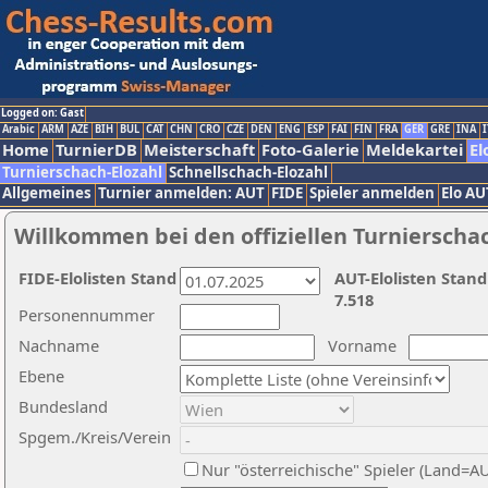
Logged on: Gast
Arabic
ARM
AZE
BIH
BUL
CAT
CHN
CRO
CZE
DEN
ENG
ESP
FAI
FIN
FRA
GER
GRE
INA
I
Home
TurnierDB
Meisterschaft
Foto-Galerie
Meldekartei
El
Turnierschach-Elozahl
Schnellschach-Elozahl
Allgemeines
Turnier anmelden: AUT
FIDE
Spieler anmelden
Elo AU
Willkommen bei den offiziellen Turnierscha
FIDE-Elolisten Stand
AUT-Elolisten Stand
7.518
Personennummer
Nachname
Vorname
Ebene
Bundesland
Spgem./Kreis/Verein
Nur "österreichische" Spieler (Land=A