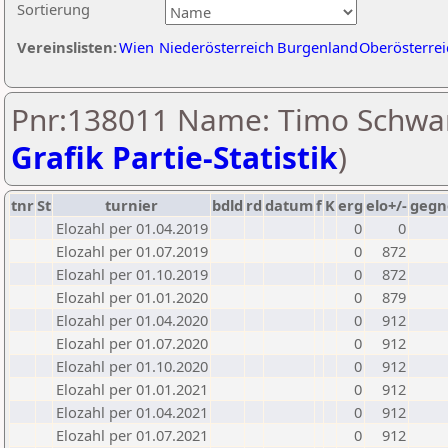
Sortierung
Vereinslisten:
Wien
Niederösterreich
Burgenland
Oberösterrei
Pnr:138011 Name: Timo Schwar
Grafik Partie-Statistik
)
tnr
St
turnier
bdld
rd
datum
f
K
erg
elo+/-
gegn
Elozahl per 01.04.2019
0
0
Elozahl per 01.07.2019
0
872
Elozahl per 01.10.2019
0
872
Elozahl per 01.01.2020
0
879
Elozahl per 01.04.2020
0
912
Elozahl per 01.07.2020
0
912
Elozahl per 01.10.2020
0
912
Elozahl per 01.01.2021
0
912
Elozahl per 01.04.2021
0
912
Elozahl per 01.07.2021
0
912