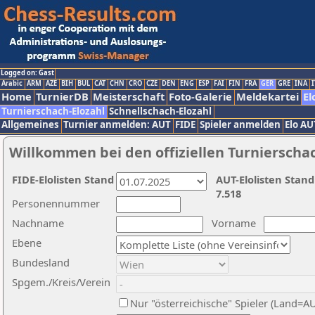
Logged on: Gast
Arabic
ARM
AZE
BIH
BUL
CAT
CHN
CRO
CZE
DEN
ENG
ESP
FAI
FIN
FRA
GER
GRE
INA
I
Home
TurnierDB
Meisterschaft
Foto-Galerie
Meldekartei
El
Turnierschach-Elozahl
Schnellschach-Elozahl
Allgemeines
Turnier anmelden: AUT
FIDE
Spieler anmelden
Elo AU
Willkommen bei den offiziellen Turnierscha
FIDE-Elolisten Stand
AUT-Elolisten Stand
7.518
Personennummer
Nachname
Vorname
Ebene
Bundesland
Spgem./Kreis/Verein
Nur "österreichische" Spieler (Land=A