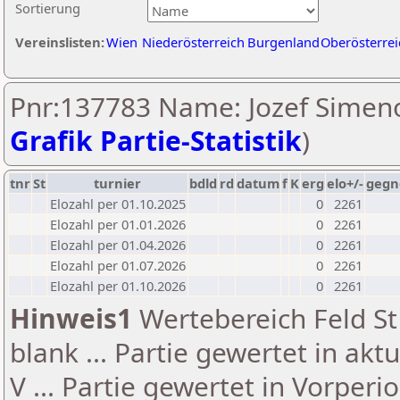
Sortierung
Vereinslisten:
Wien
Niederösterreich
Burgenland
Oberösterrei
Pnr:137783 Name: Jozef Simeno
Grafik Partie-Statistik
)
tnr
St
turnier
bdld
rd
datum
f
K
erg
elo+/-
gegn
Elozahl per 01.10.2025
0
2261
Elozahl per 01.01.2026
0
2261
Elozahl per 01.04.2026
0
2261
Elozahl per 01.07.2026
0
2261
Elozahl per 01.10.2026
0
2261
Hinweis1
Wertebereich Feld St 
blank ... Partie gewertet in akt
V ... Partie gewertet in Vorperi