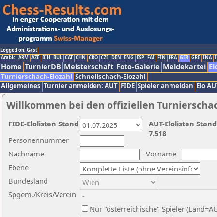
Logged on: Gast
Arabic
ARM
AZE
BIH
BUL
CAT
CHN
CRO
CZE
DEN
ENG
ESP
FAI
FIN
FRA
GER
GRE
INA
I
Home
TurnierDB
Meisterschaft
Foto-Galerie
Meldekartei
El
Turnierschach-Elozahl
Schnellschach-Elozahl
Allgemeines
Turnier anmelden: AUT
FIDE
Spieler anmelden
Elo AU
Willkommen bei den offiziellen Turnierscha
FIDE-Elolisten Stand
AUT-Elolisten Stand
7.518
Personennummer
Nachname
Vorname
Ebene
Bundesland
Spgem./Kreis/Verein
Nur "österreichische" Spieler (Land=A