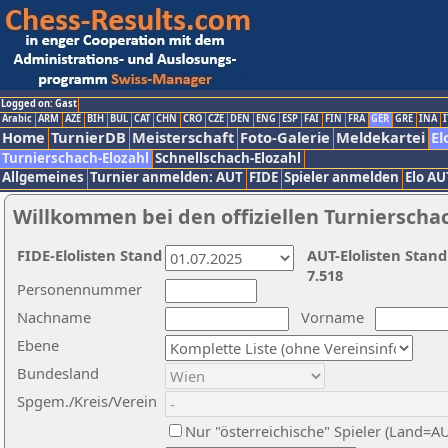
Logged on: Gast
Arabic
ARM
AZE
BIH
BUL
CAT
CHN
CRO
CZE
DEN
ENG
ESP
FAI
FIN
FRA
GER
GRE
INA
I
Home
TurnierDB
Meisterschaft
Foto-Galerie
Meldekartei
El
Turnierschach-Elozahl
Schnellschach-Elozahl
Allgemeines
Turnier anmelden: AUT
FIDE
Spieler anmelden
Elo AU
Willkommen bei den offiziellen Turnierscha
FIDE-Elolisten Stand
AUT-Elolisten Stand
7.518
Personennummer
Nachname
Vorname
Ebene
Bundesland
Spgem./Kreis/Verein
Nur "österreichische" Spieler (Land=A